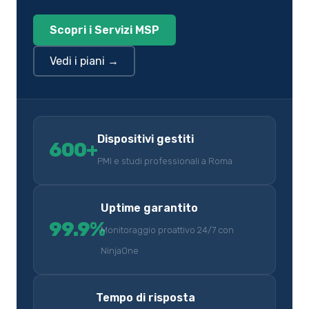
Scopri i Servizi MSP
Vedi i piani →
Dispositivi gestiti
600+
PMI e studi professionali a Roma
Uptime garantito
99.9%
Monitoraggio proattivo 24/7 con
NinjaOne
Tempo di risposta