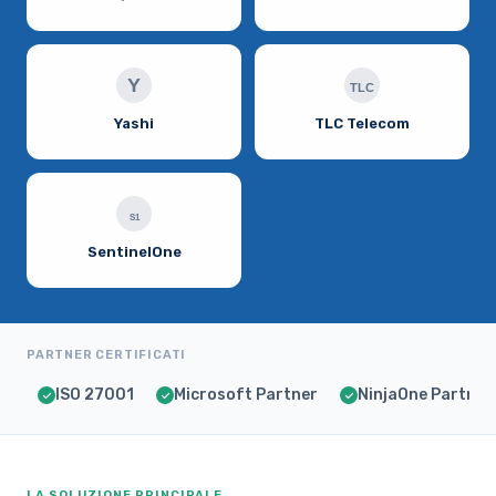
Y
TLC
Yashi
TLC Telecom
S1
SentinelOne
PARTNER CERTIFICATI
ISO 27001
Microsoft Partner
NinjaOne Partner
LA SOLUZIONE PRINCIPALE