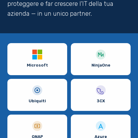
proteggere e far crescere l’IT della tua
azienda — in un unico partner.
Microsoft
NinjaOne
Ubiquiti
3CX
QNAP
Azure