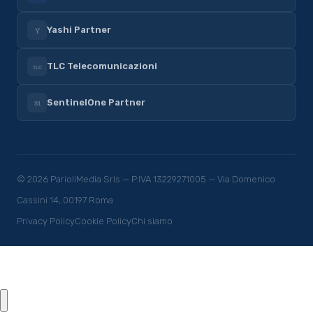
Yashi Partner
Y
TLC Telecomunicazioni
TLC
SentinelOne Partner
S1
© 2026 ParioliMedia Srls — P.IVA 13229271005 — Via Domenico
Cassini 14, 00197 Roma
Privacy Policy
Cookie Policy
Chi siamo