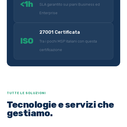
<1h
SLA garantito sui piani Business ed
Enterprise
27001 Certificata
ISO
Tra i pochi MSP italiani con questa
certificazione
TUTTE LE SOLUZIONI
Tecnologie e servizi che
gestiamo.